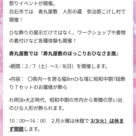
祭りイベントが開催。
白石市では 寿丸屋敷 人形の蔵 弥治郎こけし村で
開催！
ひな飾りの展示だけではなく、ワークショップや着物
の着付けなど各種体験も開催！
寿丸屋敷では『寿丸屋敷のほっこりおひなさま展』
・期間：2／7（土）～3／8(日）を開催します。
・内容： 〇県内一を誇る幅8ｍひな壇に昭和中期7段飾
り７セットのお雛様が飾ら
れ明治・大正時代、昭和中期の市内から寄贈の思い出
のひな人形が飾られます。
10：00～16：00 ２月火曜は休館で
3/3(火）は休ま
ず開館
します。