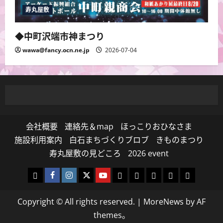
寿丸屋敷
◆中町沢端市神まつり
wawa@fancy.ocn.ne.jp
2026-07-04
会社概要
連絡先＆map
ほっこりおひなさま
施設利用案内
白石まちづくりブロブ
きものまつり
寿丸屋敷の見どころ
2026 event
白
Facebook
Instagram
Twitter
Youtube
寿
白
Events
yuuriyou
2026
石
白
寿
寿
丸
石
event
Copyright © All rights reserved.
|
MoreNews
by AF
ま
石
丸
丸
屋
和
themes。
ち
ま
屋
屋
敷
紙