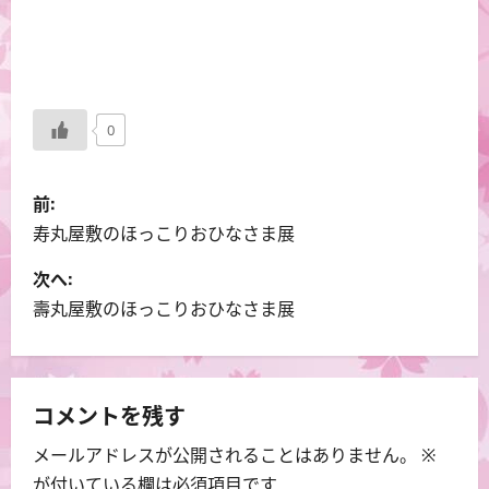
0
投
前:
稿
寿丸屋敷のほっこりおひなさま展
ナ
次へ:
壽丸屋敷のほっこりおひなさま展
ビ
ゲ
ー
コメントを残す
メールアドレスが公開されることはありません。
※
シ
が付いている欄は必須項目です