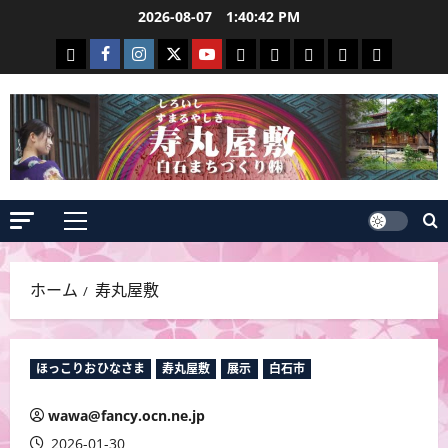
コ
2026-08-07
1:40:43 PM
ン
白
Facebook
Instagram
Twitter
Youtube
寿
白
Events
yuuriyou
2026
テ
石
白
寿
寿
丸
石
event
ン
ま
石
丸
丸
屋
和
ツ
ち
ま
屋
屋
敷
紙
へ
づ
ち
敷
敷
の
蔵
ス
く
づ
情
情
見
富
キ
ッ
り
く
報
報
ど
人
メ
プ
２
り
こ
イ
ン
ろ
ホーム
寿丸屋敷
メ
ニ
ュ
ほっこりおひなさま
寿丸屋敷
展示
白石市
ー
wawa@fancy.ocn.ne.jp
2026-01-30