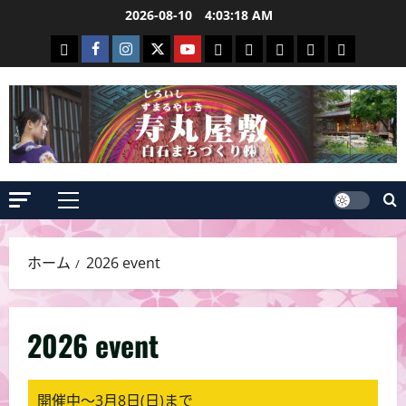
コ
2026-08-10
4:03:18 AM
ン
白
Facebook
Instagram
Twitter
Youtube
寿
白
Events
yuuriyou
2026
テ
石
白
寿
寿
丸
石
event
ン
ま
石
丸
丸
屋
和
ツ
ち
ま
屋
屋
敷
紙
へ
づ
ち
敷
敷
の
蔵
ス
く
づ
情
情
見
富
キ
ッ
り
く
報
報
ど
人
メ
プ
２
り
こ
イ
ン
ろ
ホーム
2026 event
メ
ニ
ュ
2026 event
ー
開催中～3月8日(日)まで