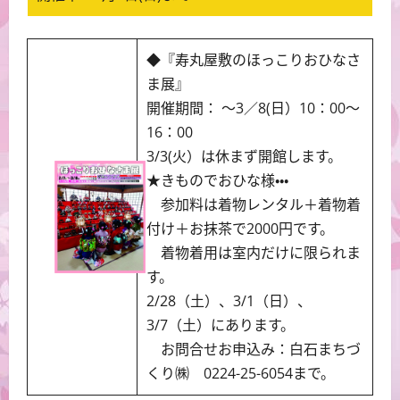
◆『寿丸屋敷のほっこりおひなさ
ま展』
開催期間： ～3／8(日）10：00～
16：00
3/3(火）は休まず開館します。
★きものでおひな様・・・
参加料は着物レンタル＋着物着
付け＋お抹茶で2000円です。
着物着用は室内だけに限られま
す。
2/28（土）、3/1（日）、
3/7（土）にあります。
お問合せお申込み：白石まちづ
くり㈱ 0224-25-6054まで。