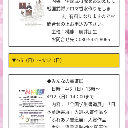
内容：伊達武将隊をお迎えして
戦国武将アロマ香水作りをしま
す。有料になりますのでお
問合せの上お申込み下さい。
主催：桃龍 廣井朋生
お問合せ先：080-5331-8065
▼4/5（日）～4/12（日）
◆みんなの書道展
日時：4/5（日）13時～
4/12（日）14：00まで
内容：「全国学生書道展」「日
本童謡書展」入選・入賞作品や
「ふれあい書道展」入賞作品
主催：澄書道塾・佐久間玉流