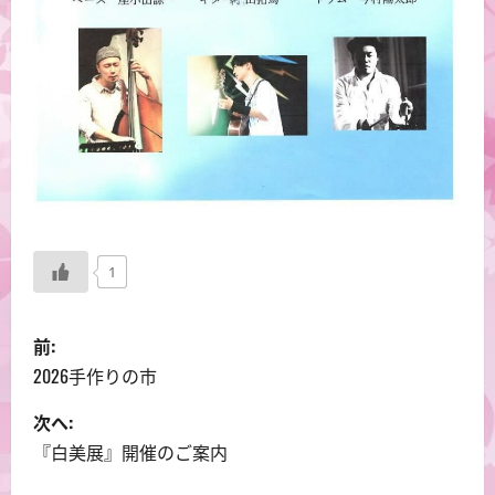
1
投
前:
稿
2026手作りの市
ナ
次へ:
『白美展』開催のご案内
ビ