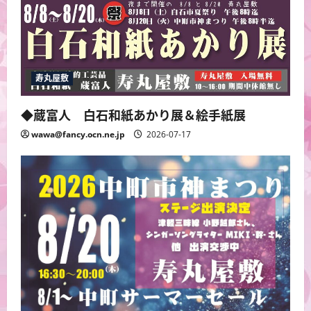
寿丸屋敷
◆蔵富人 白石和紙あかり展＆絵手紙展
wawa@fancy.ocn.ne.jp
2026-07-17