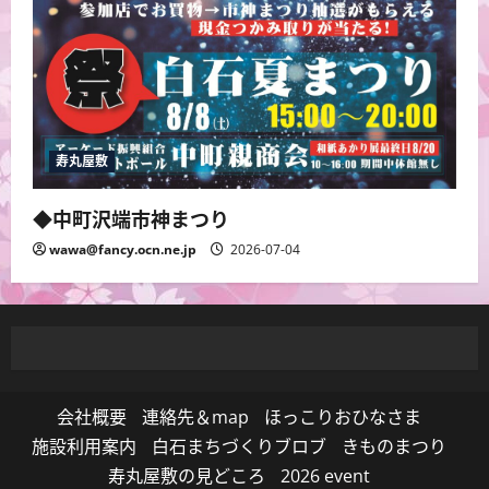
寿丸屋敷
◆中町沢端市神まつり
wawa@fancy.ocn.ne.jp
2026-07-04
会社概要
連絡先＆map
ほっこりおひなさま
施設利用案内
白石まちづくりブロブ
きものまつり
寿丸屋敷の見どころ
2026 event