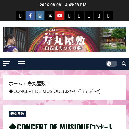
コ
2026-08-08
4:49:29 PM
ン
白
Facebook
Instagram
Twitter
Youtube
寿
白
Events
yuuriyou
2026
テ
石
白
寿
寿
丸
石
event
ン
ま
石
丸
丸
屋
和
ツ
ち
ま
屋
屋
敷
紙
へ
づ
ち
敷
敷
の
蔵
ス
く
づ
情
情
見
富
キ
ッ
り
く
報
報
ど
人
メ
プ
２
り
こ
イ
ン
ろ
ホーム
寿丸屋敷
メ
◆CONCERT DE MUSIQUE(ｺﾝｾｰﾙ ﾄﾞｳ ﾐｭｼﾞｰｸ）
ニ
ュ
ー
寿丸屋敷
◆CONCERT DE MUSIQUE(ｺﾝｾｰﾙ