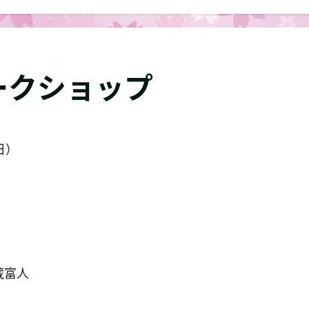
ークショップ
日）
蔵富人