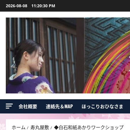
コ
2026-08-08
11:20:31 PM
ン
テ
ン
ツ
へ
ス
キ
ッ
プ
会社概要
連絡先＆MAP
ほっこりおひなさま
ホーム
寿丸屋敷
◆白石和紙あかりワークショップ