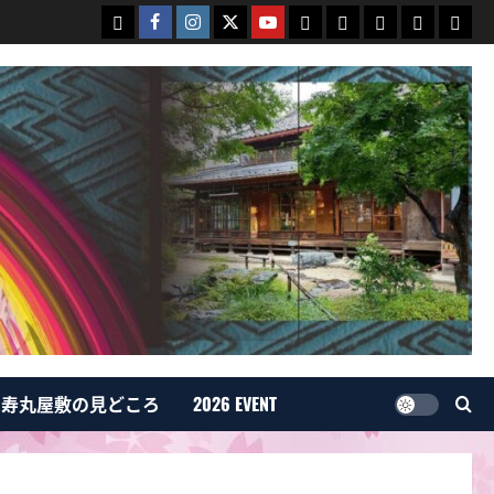
白
Facebook
Instagram
Twitter
Youtube
寿
白
Events
yuuriyou
2026
石
白
寿
寿
丸
石
event
ま
石
丸
丸
屋
和
ち
ま
屋
屋
敷
紙
づ
ち
敷
敷
の
蔵
く
づ
情
情
見
富
り
く
報
報
ど
人
２
り
こ
ろ
寿丸屋敷の見どころ
2026 EVENT