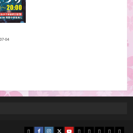
07-04
白
Facebook
Instagram
Twitter
Youtube
寿
白
Events
yuuriyou
2026