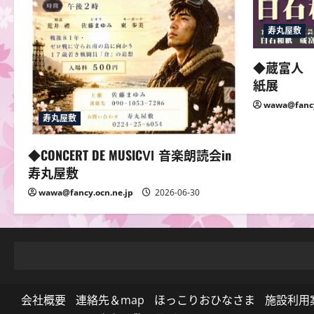
寿丸屋敷
◆蔵富人
紙展
wawa@fancy
寿丸屋敷
◆CONCERT DE MUSICⅥ 音楽朗読会in
寿丸屋敷
wawa@fancy.ocn.ne.jp
2026-06-30
会社概要
連絡先＆map
ほっこりおひなさま
施設利用