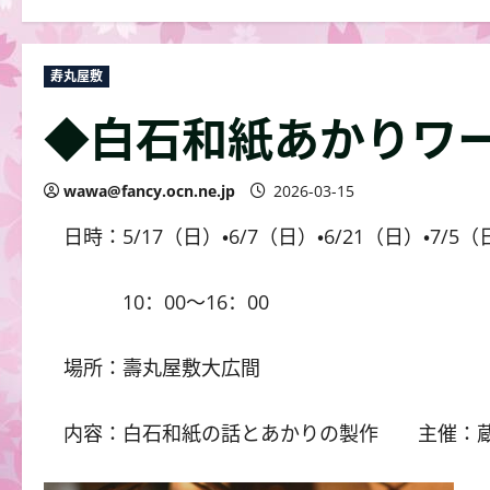
寿丸屋敷
◆白石和紙あかりワ
wawa@fancy.ocn.ne.jp
2026-03-15
日時：5/17（日）・6/7（日）・6/21（日）・7/5（
10：00～16：00
場所：壽丸屋敷大広間
内容：白石和紙の話とあかりの製作 主催：