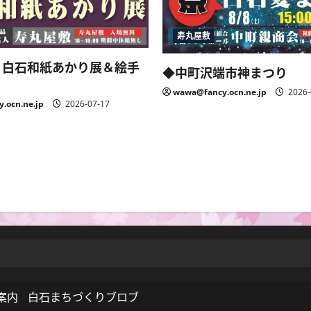
寿丸屋敷
 白石和紙あかり展＆絵手
◆中町沢端市神まつり
wawa@fancy.ocn.ne.jp
2026-
.ocn.ne.jp
2026-07-17
案内
白石まちづくりブロブ