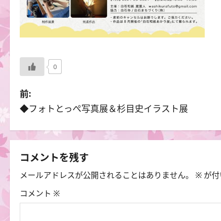
0
投
前:
◆フォトとっぺ写真展＆杉目史イラスト展
稿
ナ
ビ
コメントを残す
ゲ
メールアドレスが公開されることはありません。
※
が付
ー
コメント
※
シ