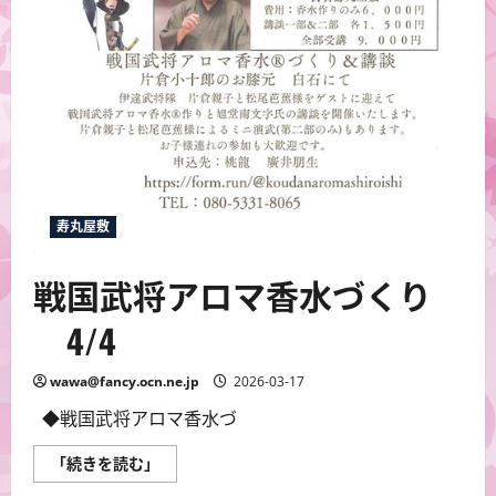
寿丸屋敷
戦国武将アロマ香水づくり
4/4
wawa@fancy.ocn.ne.jp
2026-03-17
◆戦国武将アロマ香水づ
戦
「続きを読む」
国
武