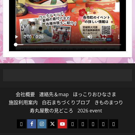
会社概要
連絡先＆map
ほっこりおひなさま
施設利用案内
白石まちづくりブロブ
きものまつり
寿丸屋敷の見どころ
2026 event
白
Facebook
Instagram
Twitter
Youtube
寿
白
Events
yuuriyou
2026
石
白
寿
寿
丸
石
event