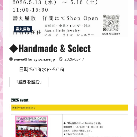
寿丸屋敷
◆Handmade & Select
wawa@fancy.ocn.ne.jp
2026-03-17
日時:5/13(水)～5/16(
◆Handmade
「続きを読む」
&
Select
に
つ
い
て
さ
ら
に
読
む