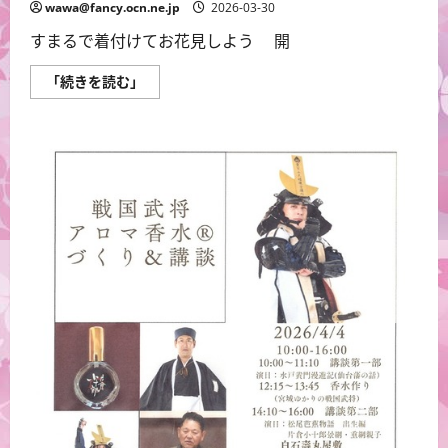
wawa@fancy.ocn.ne.jp
2026-03-30
すまるで着付けてお花見しよう 開
◆
「続きを読む」
き
も
の
で
お
花
見
～
◆
に
つ
い
て
さ
ら
に
読
む