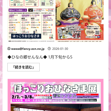
な
さ
ま
展
に
つ
い
て
さ
ら
に
ほっこりおひなさま
読
む
wawa@fancy.ocn.ne.jp
2026-01-30
◆ひなの郷せんなん◆ 1月下旬から5
に
「続きを読む」
つ
い
て
さ
ら
に
読
む