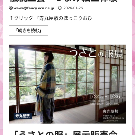
wawa@fancy.ocn.ne.jp
2026-01-26
↑クリック 『寿丸屋敷のほっこりおひ
伝
「続きを読む」
統
工
芸
つ
ま
み
細
工
体
験
に
つ
い
て
さ
ら
に
読
む
寿丸屋敷
「うさとの服」展示販売会