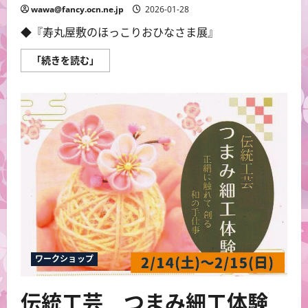
wawa@fancy.ocn.ne.jp
2026-01-28
◆『寿丸屋敷のほっこりおひなさま展』
寿
「続きを読む」
丸
屋
敷
の
ほ
っ
こ
り
お
ひ
な
さ
ま
展
に
つ
い
て
さ
ら
ワークショップ
に
読
む
伝統工芸 つまみ細工体験