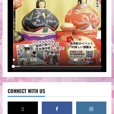
寿丸屋敷
◆中町沢端市神まつり
2026-07-04
2
寿丸屋敷
◆宮城の妖怪展2025
2026-07-04
3
寿丸屋敷
東北ずん子掛軸
CONNECT WITH US
2026-06-30
4
寿丸屋敷
◆CONCERT DE MUSICⅥ 音楽朗読会in