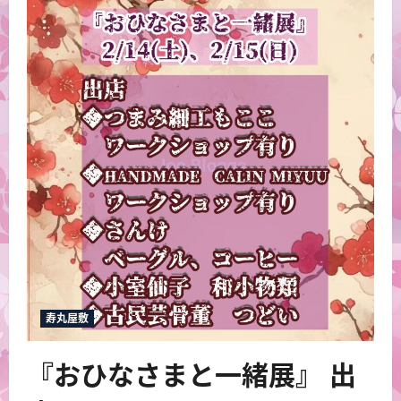
定
イ
ベ
ン
ト
に
つ
い
て
さ
ら
に
読
む
寿丸屋敷
『おひなさまと一緒展』 出