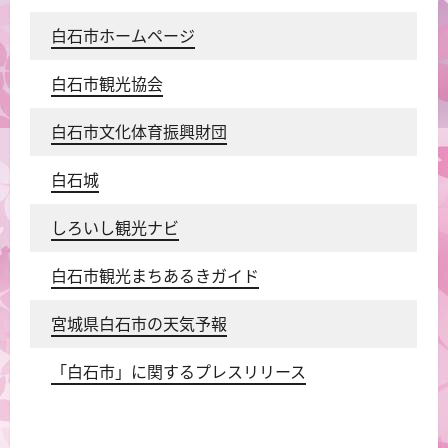
寿丸屋敷
◆中町沢端市神まつり
白石市ホームページ
2026-07-04
2
白石市観光協会
白石市文化体育振興財団
寿丸屋敷
◆宮城の妖怪展2025
白石城
2026-07-04
3
しろいし観光ナビ
寿丸屋敷
白石市観光まちあるきガイド
東北ずん子掛軸
2026-06-30
宮城県白石市の天気予報
4
「白石市」に関するプレスリリース
寿丸屋敷
◆CONCERT DE MUSICⅥ 音楽朗読会in
寿丸屋敷