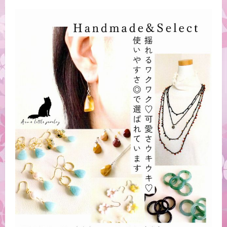
将
ア
ロ
マ
香
水
づ
く
り
4/4
に
つ
い
て
さ
ら
に
読
む