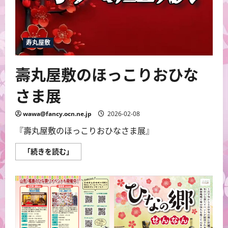
寿丸屋敷
壽丸屋敷のほっこりおひな
さま展
wawa@fancy.ocn.ne.jp
2026-02-08
『壽丸屋敷のほっこりおひなさま展』
壽
「続きを読む」
丸
屋
敷
の
ほ
っ
こ
り
お
ひ