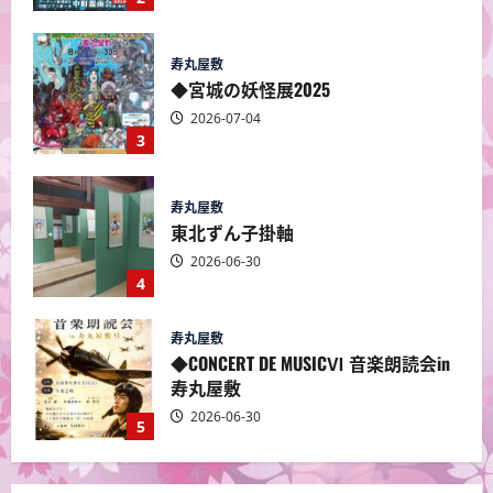
寿丸屋敷
東北ずん子掛軸
2026-06-30
4
寿丸屋敷
◆CONCERT DE MUSICⅥ 音楽朗読会in
寿丸屋敷
2026-06-30
5
寿丸屋敷
◆蔵富人 白石和紙あかり展＆絵手
紙展
2026-07-17
1