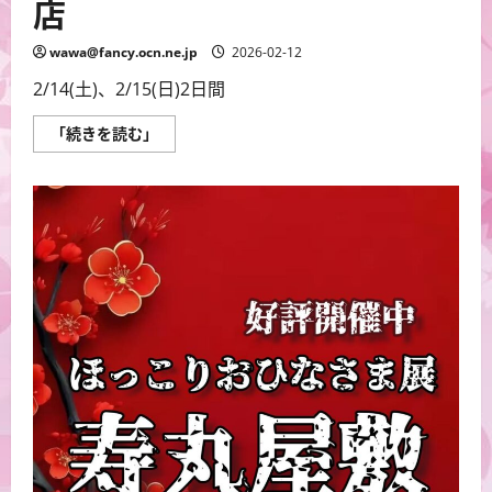
店
wawa@fancy.ocn.ne.jp
2026-02-12
2/14(土)、2/15(日)2日間
『お
「続きを読む」
ひ
な
さ
ま
と
一
緒
展』
出
店
に
つ
い
て
さ
ら
に
読
む