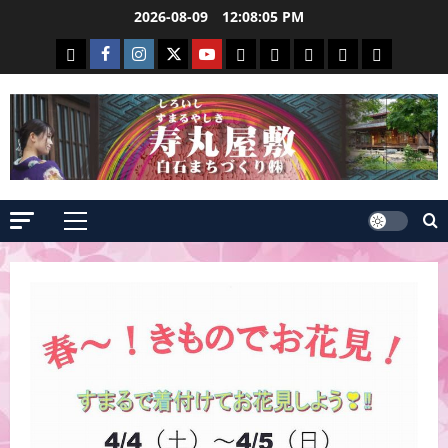
コ
2026-08-09
12:08:06 PM
ン
白
Facebook
Instagram
Twitter
Youtube
寿
白
Events
yuuriyou
2026
テ
石
白
寿
寿
丸
石
event
ン
ま
石
丸
丸
屋
和
ツ
ち
ま
屋
屋
敷
紙
へ
づ
ち
敷
敷
の
蔵
ス
く
づ
情
情
見
富
キ
ッ
り
く
報
報
ど
人
メ
プ
２
り
こ
イ
ン
ろ
メ
ニ
ュ
ー