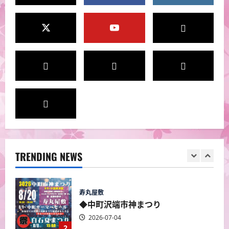
寿丸屋敷
2026-06-30
5
寿丸屋敷
◆蔵富人 白石和紙あかり展＆絵手
紙展
2026-07-17
1
寿丸屋敷
◆中町沢端市神まつり
2026-07-04
TRENDING NEWS
2
寿丸屋敷
◆宮城の妖怪展2025
2026-07-04
3