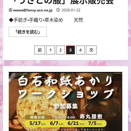
wawa@fancy.ocn.ne.jp
2026-01-22
◆手紡ぎ・手織り・草木染め 天然
「う
「続きを読む」
さ
と
の
投
服」
前
1
2
3
4
次
展
示
稿
販
売
会
の
に
つ
い
ペ
て
さ
ら
ー
に
読
む
ジ
送