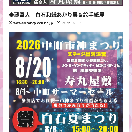
◆蔵富人 白石和紙あかり展＆絵手紙展
wawa@fancy.ocn.ne.jp
2026-07-17