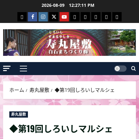
コ
2026-08-09
12:27:11 PM
ン
白
Facebook
Instagram
Twitter
Youtube
寿
白
Events
yuuriyou
2026
テ
石
白
寿
寿
丸
石
event
ン
ま
石
丸
丸
屋
和
ツ
ち
ま
屋
屋
敷
紙
へ
づ
ち
敷
敷
の
蔵
ス
く
づ
情
情
見
富
キ
ッ
り
く
報
報
ど
人
メ
プ
２
り
こ
イ
ン
ろ
ホーム
寿丸屋敷
◆第19回しろいしマルシェ
メ
ニ
ュ
寿丸屋敷
ー
◆第19回しろいしマルシェ