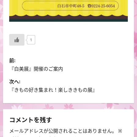
1
投
前:
稿
『白美展』開催のご案内
ナ
次へ:
『きもの好き集まれ！楽しききもの展』
ビ
ゲ
ー
コメントを残す
メールアドレスが公開されることはありません。
※
シ