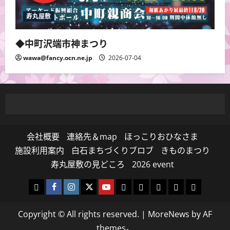
寿丸屋敷
◆中町沢端市神まつり
wawa@fancy.ocn.ne.jp
2026-07-04
会社概要
連絡先＆map
ほっこりおひなさま
施設利用案内
白石まちづくりブロブ
きものまつり
寿丸屋敷の見どころ
2026 event
白
Facebook
Instagram
Twitter
Youtube
寿
白
Events
yuuriyou
2026
石
白
寿
寿
丸
石
event
Copyright © All rights reserved.
|
MoreNews
by AF
ま
石
丸
丸
屋
和
themes。